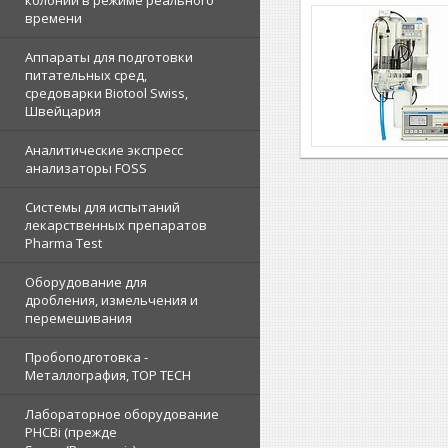
колоний в режиме реального
времени
Аппараты для подготовки
питательных сред,
средоварки Biotool Swiss,
Швейцария
Аналитические экспресс
анализаторы FOSS
Системы для испытаний
лекарственных препаратов
Pharma Test
Оборудование для
дробления, измельчения и
перемешивания
Пробоподготовка -
Металлография, TOP TECH
Лабораторное оборудование
PHCBi (прежде