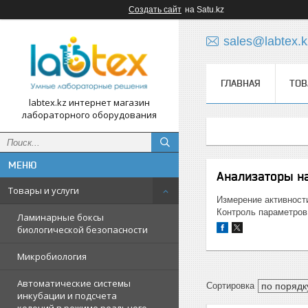
Создать сайт
на Satu.kz
sales@labtex.k
ГЛАВНАЯ
ТОВ
labtex.kz интернет магазин
лабораторного оборудования
Анализаторы н
Товары и услуги
Измерение активности
Контроль параметров
Ламинарные боксы
биологической безопасности
Микробиология
Автоматические системы
инкубации и подсчета