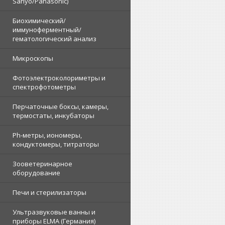
Sanyo/Panasonic)
Биохимический/
иммуноферментный/
гематологический анализ
Микроскопы
Фотоэлектроколориметры и
спектрофотометры
Перчаточные боксы, камеры,
термостаты, инкубаторы
Ph-метры, иономеры,
кондуктомеры, титраторы
Зооветеринарное
оборудование
Печи и стерилизаторы
Ультразвуковые ванны и
приборы ELMA (Германия)