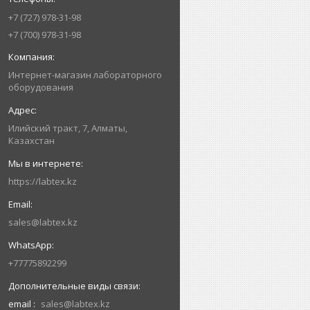
+7 (727) 978-31-98
+7 (700) 978-31-98
Интернет-магазин лабораторного
оборудования
Илийский тракт, 7, Алматы,
Казахстан
https://labtex.kz
sales@labtex.kz
+77775892299
email
sales@labtex.kz