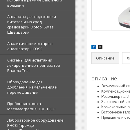
колоний в режиме реального
времени
Аппараты для подготовки
питательных сред,
средоварки Biotool Swiss,
Швейцария
Аналитические экспресс
анализаторы FOSS
Описание
Х
Системы для испытаний
лекарственных препаратов
Pharma Test
описание
Оборудование для
Экономичный би
дробления, измельчения и
Компенсационна
перемешивания
Револьвер на 3
3 ахромат-объект
Пробоподготовка -
Коаксиальные в
Металлография, TOP TECH
Встроенное гало
Предметный сто
Лабораторное оборудование
PHCBi (прежде