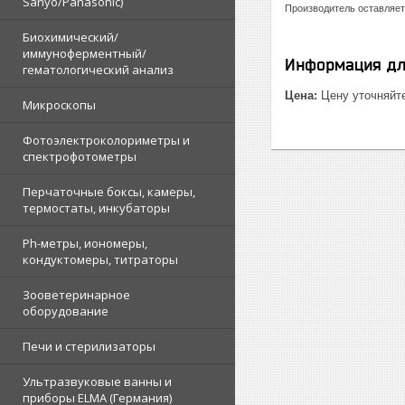
Sanyo/Panasonic)
Производитель оставляет
Биохимический/
иммуноферментный/
Информация дл
гематологический анализ
Цена:
Цену уточняйт
Микроскопы
Фотоэлектроколориметры и
спектрофотометры
Перчаточные боксы, камеры,
термостаты, инкубаторы
Ph-метры, иономеры,
кондуктомеры, титраторы
Зооветеринарное
оборудование
Печи и стерилизаторы
Ультразвуковые ванны и
приборы ELMA (Германия)