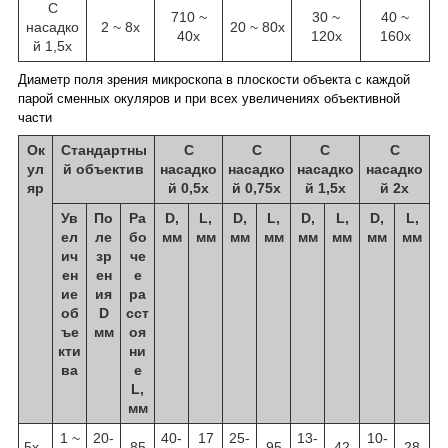
С
710 ~
30 ~
40 ~
насадко
2 ~ 8х
20 ~ 80х
40х
120х
160х
й 1,5х
Диаметр поля зрения микроскопа в плоскости объекта с каждой
парой сменных окуляров и при всех увеличениях объективной
части
Ок
Стандартны
С
С
С
С
ул
й объектив
насадко
насадко
насадко
насадко
яр
й 0,5х
й 0,75х
й 1,5х
й 2х
Ув
По
Ра
D,
L,
D,
L,
D,
L,
D,
L,
ел
ле
бо
мм
мм
мм
мм
мм
мм
мм
мм
ич
зр
че
ен
ен
е
ие
ия
ра
об
D
сст
ъе
мм
оя
кти
ни
ва
е
L,
мм
1 ~
20-
40-
17
25-
13-
10-
5х
85
95
42
28