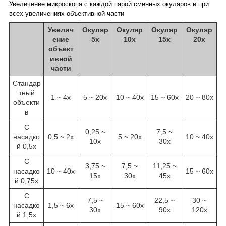
Увеличение микроскопа с каждой парой сменных окуляров и при
всех увеличениях объективной части
Увелич
Окуляр
Окуляр
Окуляр
Окуляр
ение
5х
10х
15х
20х
объект
ивной
части
Стандар
тный
1 ~ 4х
5 ~ 20х
10 ~ 40х
15 ~ 60х
20 ~ 80х
объекти
в
С
0,25 ~
7,5 ~
насадко
0,5 ~ 2х
5 ~ 20х
10 ~ 40х
10х
30х
й 0,5х
С
3,75 ~
7,5 ~
11,25 ~
насадко
10 ~ 40х
15 ~ 60х
15х
30х
45х
й 0,75х
С
7,5 ~
22,5 ~
30 ~
насадко
1,5 ~ 6х
15 ~ 60х
30х
90х
120х
й 1,5х