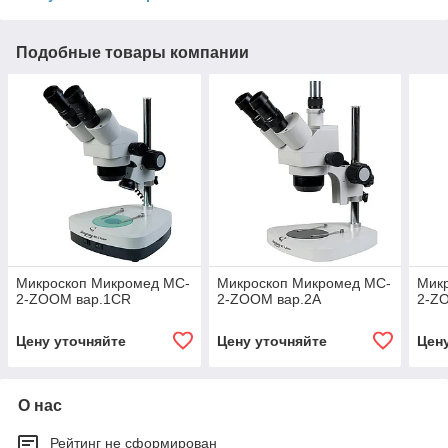
Подобные товары компании
Микроскоп Микромед MC-
Микроскоп Микромед MC-
Мик
2-ZOOM вар.1СR
2-ZOOM вар.2А
2-Z
Цену уточняйте
Цену уточняйте
Цен
О нас
Рейтинг не сформирован