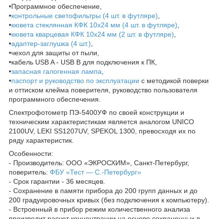
•Программное обеспечение,
•
контрольные светофильтры (4 шт. в футляре)
,
•
кювета стеклянная КФК 10х24 мм (4 шт. в футляре)
,
•
кювета кварцевая КФК 10х24 мм (2 шт. в футляре)
,
•
адаптер-заглушка (4 шт.)
,
•чехол для защиты от пыли,
•кабель USB A - USB B для подключения к ПК,
•
запасная галогенная лампа
,
•
паспорт и руководство по эксплуатации
с методикой поверки
и оттиском клейма поверителя, руководство пользователя
программного обеспечения.
Спектрофотометр ПЭ-5400УФ по своей конструкции и
техническим характеристикам является аналогом UNICO
2100UV, LEKI SS1207UV, SPEKOL 1300, превосходя их по
ряду характеристик.
Особенности:
- Производитель: ООО «ЭКРОСХИМ», Санкт-Петербург,
поверитель:
ФБУ «Тест — С.-Петербург»
- Срок гарантии - 36 месяцев.
- Сохранение в памяти прибора до 200 групп данных и до
200 градуировочных кривых (без подключения к компьютеру).
- Встроенный в прибор режим количественного анализа
производит расчет концентрации на основе сохраненных в