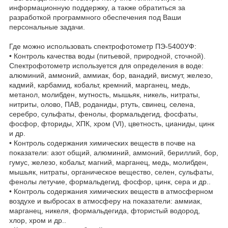
информационную поддержку, а также обратиться за
разработкой программного обеспечения под Ваши
персональные задачи.
Где можно использовать спектрофотометр ПЭ-5400УФ:
• Контроль качества воды (питьевой, природной, сточной).
Спектрофотометр используется для определения в воде:
алюминий, аммоний, аммиак, бор, ванадий, висмут, железо,
кадмий, карбамид, кобальт, кремний, марганец, медь,
метанол, молибден, мутность, мышьяк, никель, нитраты,
нитриты, олово, ПАВ, роданиды, ртуть, свинец, селена,
серебро, сульфаты, фенолы, формальдегид, фосфаты,
фосфор, фториды, ХПК, хром (VI), цветность, цианиды, цинк
и др.
• Контроль содержания химических веществ в почве на
показатели: азот общий, алюминий, аммоний, бериллий, бор,
гумус, железо, кобальт, магний, марганец, медь, молибден,
мышьяк, нитраты, органическое вещество, селен, сульфаты,
фенолы летучие, формальдегид, фосфор, цинк, сера и др..
• Контроль содержания химических веществ в атмосферном
воздухе и выбросах в атмосферу на показатели: аммиак,
марганец, никеля, формальдегида, фтористый водород,
хлор, хром и др..