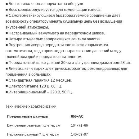
■ Белые гипалоновые перчатки на обе руки.
■ Весь крепёж регулируется для компенсации износа.
■ Самогерметизирующиеся быстроразъёмное соединение даёт
возможность оператору менять сушильную цепь без возмущения
внутренней атмосферы.
■ Настраиваемый вакуумметр на передаточном шлюзе.
■ Четыре втыкаемых запирающихся вентиля очистки.
■ Внутренняя дверца передаточного шлюза открывается
автоматически, когда происходит выравнивание давлений между
главной камерой и передаточным шлюзом.
■ Передаточный шлюз длиной 30 см и с внутренним диаметром 28 см.
■ Линейка из четырёх электрических розеток, рекомендованных для
применения в больницах.
■ Стандартная гарантия 12 месяцев.
■ Электропитание 120 В, 60 Гц.
■ Интернациональный – 220 В, 50 Гц.
Технические характеристики
Предлагаемые размеры
855–AC
Внутренние размеры , ш×г ×в, см
104×71×66
Наружные размеры *, ш×г ×в, см
140×89×97