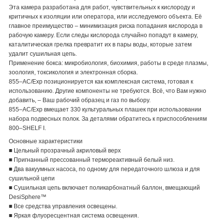
Эта камера разработана для работ, чувствительных к кислороду и
критичных к изоляции или оператора, или исследуемого объекта. Её
главное преимущество – минимизация риска попадания кислорода в
рабочую камеру. Если следы кислорода случайно попадут в камеру,
каталитическая грелка превратит их в пары воды, которые затем
удалит сушильная цепь.
Применение бокса: микробиология, биохимия, работы в среде плазмы,
зоология, токсикология и электронная сборка.
855–AC/Exp позиционируется как комплексная система, готовая к
использованию. Другие компоненты не требуются. Всё, что Вам нужно
добавить, – Ваш рабочий образец и газ по выбору.
855–AC/Exp вмещает 330 культуральных плашек при использовании
набора подвесных полок. За деталями обратитесь к приспособлениям
800–SHELF I.
Основные характеристики
■ Цельный прозрачный акриловый верх
■ Пригнанный прессованный термореактивный белый низ.
■ Два вакуумных насоса, по одному для передаточного шлюза и для
сушильной цепи
■ Сушильная цепь включает поликарбонатный баллон, вмещающий
DesiSphere™
■ Все средства управления освещены.
■ Яркая флуоресцентная система освещения.