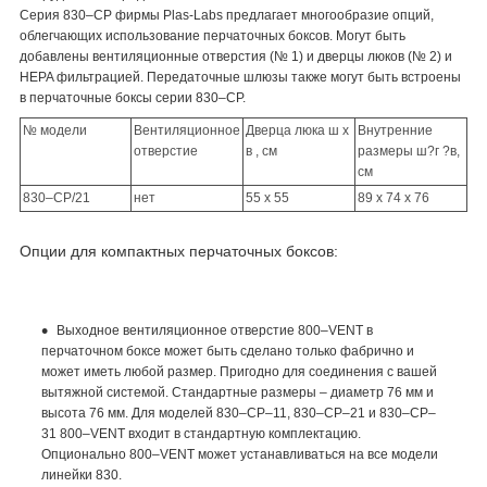
Серия 830–CP фирмы Plas-Labs предлагает многообразие опций,
облегчающих использование перчаточных боксов. Могут быть
добавлены вентиляционные отверстия (№ 1) и дверцы люков (№ 2) и
HEPA фильтрацией. Передаточные шлюзы также могут быть встроены
в перчаточные боксы серии 830–CP.
№ модели
Вентиляционное
Дверца люка ш х
Внутренние
отверстие
в , см
размеры ш?г ?в,
см
830–CP/21
нет
55 х 55
89 х 74 х 76
Опции для компактных перчаточных боксов:
Выходное вентиляционное отверстие 800–VENT в
перчаточном боксе может быть сделано только фабрично и
может иметь любой размер. Пригодно для соединения с вашей
вытяжной системой. Стандартные размеры – диаметр 76 мм и
высота 76 мм. Для моделей 830–CP–11, 830–CP–21 и 830–CP–
31 800–VENT входит в стандартную комплектацию.
Опционально 800–VENT может устанавливаться на все модели
линейки 830.