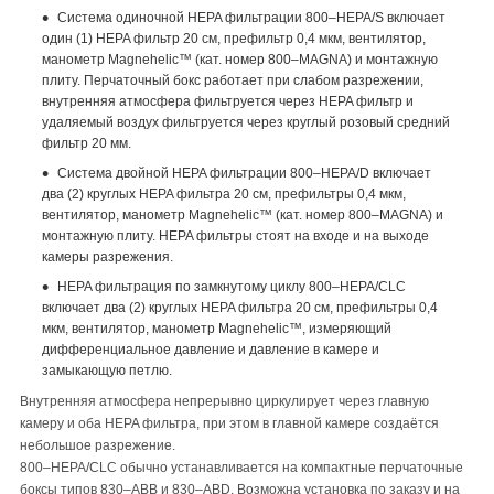
Система одиночной HEPA фильтрации 800–HEPA/S включает
один (1) HEPA фильтр 20 см, префильтр 0,4 мкм, вентилятор,
манометр Magnehelic™ (кат. номер 800–MAGNA) и монтажную
плиту. Перчаточный бокс работает при слабом разрежении,
внутренняя атмосфера фильтруется через HEPA фильтр и
удаляемый воздух фильтруется через круглый розовый средний
фильтр 20 мм.
Система двойной HEPA фильтрации 800–HEPA/D включает
два (2) круглых HEPA фильтра 20 см, префильтры 0,4 мкм,
вентилятор, манометр Magnehelic™ (кат. номер 800–MAGNA) и
монтажную плиту. HEPA фильтры стоят на входе и на выходе
камеры разрежения.
HEPA фильтрация по замкнутому циклу 800–HEPA/CLC
включает два (2) круглых HEPA фильтра 20 см, префильтры 0,4
мкм, вентилятор, манометр Magnehelic™, измеряющий
дифференциальное давление и давление в камере и
замыкающую петлю.
Внутренняя атмосфера непрерывно циркулирует через главную
камеру и оба HEPA фильтра, при этом в главной камере создаётся
небольшое разрежение.
800–HEPA/CLC обычно устанавливается на компактные перчаточные
боксы типов 830–ABB и 830–ABD. Возможна установка по заказу и на