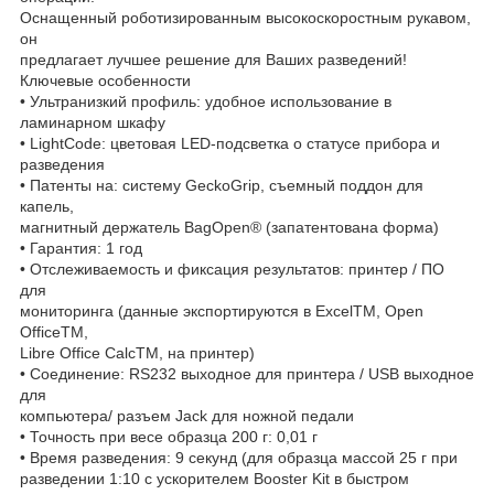
Оснащенный роботизированным высокоскоростным рукавом,
он
предлагает лучшее решение для Ваших разведений!
Ключевые особенности
• Ультранизкий профиль: удобное использование в
ламинарном шкафу
• LightCode: цветовая LED-подсветка о статусе прибора и
разведения
• Патенты на: систему GeckoGrip, съемный поддон для
капель,
магнитный держатель BagOpen® (запатентована форма)
• Гарантия: 1 год
• Отслеживаемость и фиксация результатов: принтер / ПО
для
мониторинга (данные экспортируются в ExcelTM, Open
OfficeTM,
Libre Office CalcTM, на принтер)
• Соединение: RS232 выходное для принтера / USB выходное
для
компьютера/ разъем Jack для ножной педали
• Точность при весе образца 200 г: 0,01 г
• Время разведения: 9 секунд (для образца массой 25 г при
разведении 1:10 с ускорителем Booster Kit в быстром