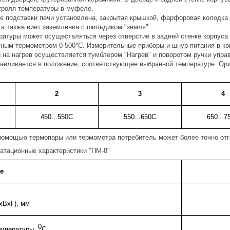
троля температуры в муфеле.
ке подставки печи установлена, закрытая крышкой, фарфоровая колодка
 а также винт заземления с шильдиком "земля".
ратуры может осуществляться через отверстие в задней стенке корпус
тным термометром 0-500°С. Измерительные приборы и шнур питания в ком
 на нагрев осуществляется тумблером "Нагрев" и поворотом ручки управ
навливается в положение, соответствующее выбранной температуре. Ор
2
3
4
450...550С
550...650С
650...7
помощью термопары или термометра потребитель может более точно от
уатационные характеристики "ПМ-8"
е
хВхГ), мм
0
емпературы,
С