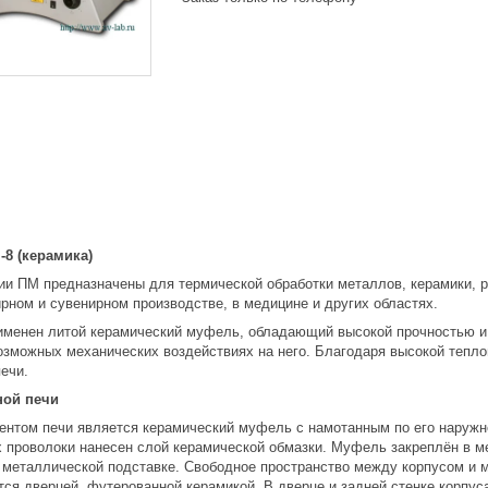
8 (керамика)
и ПМ предназначены для термической обработки металлов, керамики, р
рном и сувенирном производстве, в медицине и других областях.
именен литой керамический муфель, обладающий высокой прочностью и 
озможных механических воздействиях на него. Благодаря высокой тепл
ечи.
ной печи
нтом печи является керамический муфель с намотанным по его наружн
х проволоки нанесен слой керамической обмазки. Муфель закреплён в 
 металлической подставке. Свободное пространство между корпусом и
ся дверцей, футерованной керамикой. В дверце и задней стенке корпус