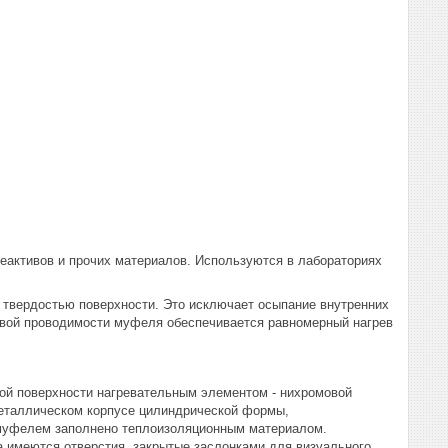
еактивов и прочих материалов. Используются в лабораториях
твердостью поверхности. Это исключает осыпание внутренних
овой проводимости муфеля обеспечивается равномерный нагрев
ой поверхности нагревательным элементом - нихромовой
металлическом корпусе цилиндрической формы,
 муфелем заполнено теплоизоляционным материалом.
а имеются отверстия, закрытые заслонками для визуального