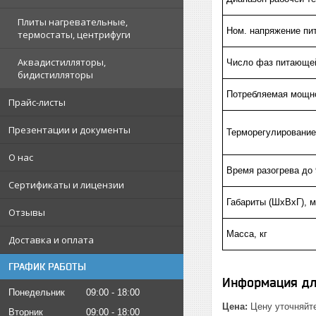
Плиты нагревательные,
Ном. напряжение пит
термостаты, центрифуги
Аквадистилляторы,
Число фаз питающе
бидистилляторы
Потребляемая мощно
Прайс-листы
Презентации и документы
Терморегулирование
О нас
Время разогрева до 
Сертификаты и лицензии
Габариты (ШхВхГ), 
Отзывы
Масса, кг
Доставка и оплата
ГРАФИК РАБОТЫ
Информация дл
Понедельник
09:00
18:00
Цена:
Цену уточняйт
Вторник
09:00
18:00