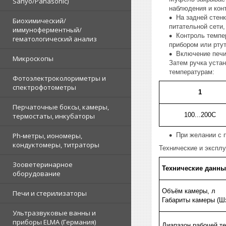
Sanyo/Panasonic)
наблюдения и кон
На задней стен
Биохимический/
питательной сети,
иммуноферментный/
Контроль темпе
гематологический анализ
прибором или рту
Включение печи
Микроскопы
Затем ручка уста
температурам:
Фотоэлектроколориметры и
спектрофотометры
1
Перчаточные боксы, камеры,
100...200С
термостаты, инкубаторы
При желании с 
Ph-метры, иономеры,
кондуктомеры, титраторы
Технические и экспл
Зооветеринарное
Технические данны
оборудование
Объём камеры, л
Печи и стерилизаторы
Габариты камеры (Ш
Ультразвуковые ванны и
приборы ELMA (Германия)
Диапазон рабочей т