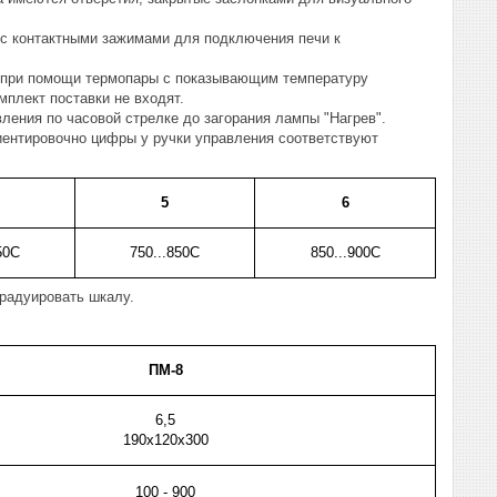
 с контактными зажимами для подключения печи к
а при помощи термопары с показывающим температуру
плект поставки не входят.
ления по часовой стрелке до загорания лампы "Нагрев".
иентировочно цифры у ручки управления соответствуют
5
6
50С
750...850С
850...900С
градуировать шкалу.
ПМ-8
6,5
190х120х300
100 - 900