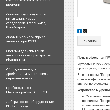
колоний в режиме реального
времени
Аппараты для подготовки
питательных сред,
средоварки Biotool Swiss,
Швейцария
Аналитические экспресс
Описание
анализаторы FOSS
Системы для испытаний
лекарственных препаратов
Печь муфельная ПМ-
Pharma Test
Муфельные печи сери
производств, в ювели
Оборудование для
дробления, измельчения и
В печах серии ПМ пр
перемешивания
стенок муфеля при в
внутреннего объема п
Пробоподготовка -
Устройство муфель
Металлография, TOP TECH
Основным элеме
проволоки. Повер
Лабораторное оборудование
установленном на
PHCBi (прежде
Муфель закрывает