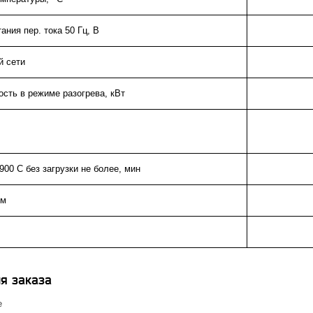
ания пер. тока 50 Гц, В
й сети
сть в режиме разогрева, кВт
900 С без загрузки не более, мин
мм
я заказа
е