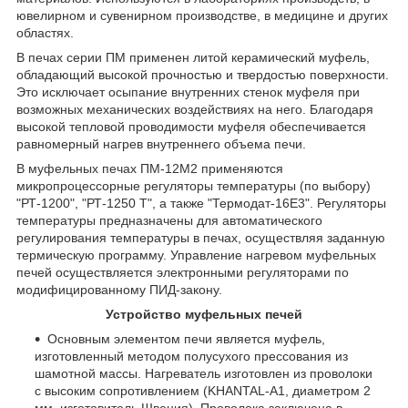
ювелирном и сувенирном производстве, в медицине и других
областях.
В печах серии ПМ применен литой керамический муфель,
обладающий высокой прочностью и твердостью поверхности.
Это исключает осыпание внутренних стенок муфеля при
возможных механических воздействиях на него. Благодаря
высокой тепловой проводимости муфеля обеспечивается
равномерный нагрев внутреннего объема печи.
В муфельных печах ПМ-12М2 применяются
микропроцессорные регуляторы температуры (по выбору)
"РТ-1200", "РТ-1250 Т", а также "Термодат-16Е3". Регуляторы
температуры предназначены для автоматического
регулирования температуры в печах, осуществляя заданную
термическую программу. Управление нагревом муфельных
печей осуществляется электронными регуляторами по
модифицированному ПИД-закону.
Устройство муфельных печей
Основным элементом печи является муфель,
изготовленный методом полусухого прессования из
шамотной массы. Нагреватель изготовлен из проволоки
с высоким сопротивлением (KHANTAL-А1, диаметром 2
мм, изготовитель Швеция). Проволока заключена в