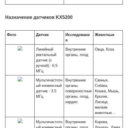
Назначение датчиков KX5200
Фото
Датчик
Исследовани
Животные
я
Линейный
Внутренние
Овца, Коза
ректальный
органы, плод
датчик (с
ручкой) - 6.5
МГц.
Мультичастотн
Внутренние
Свинья,
ый конвексный
органы,
Собака,
датчик - 3.5
поверхностные
Кошка, Мышь,
МГц
органы, плод,
Кролик,
кардио.
Лисица,
мелкие
животные...
Мультичастотн
Внутренние
Корова,
ый конвексный
органы, плод...
Лошадь, Лама,