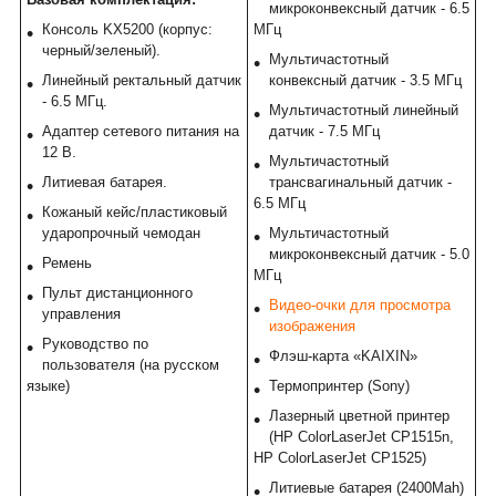
микроконвексный датчик - 6.5
Консоль KX5200 (корпус:
МГц
черный/зеленый).
Мультичастотный
Линейный ректальный датчик
конвексный датчик - 3.5 МГц
- 6.5 МГц.
Мультичастотный линейный
Адаптер сетевого питания на
датчик - 7.5 МГц
12 В.
Мультичастотный
Литиевая батарея.
трансвагинальный датчик -
6.5 МГц
Кожаный кейс/пластиковый
ударопрочный чемодан
Мультичастотный
микроконвексный датчик - 5.0
Ремень
МГц
Пульт дистанционного
Видео-очки для просмотра
управления
изображения
Руководство по
Флэш-карта «KAIXIN»
пользователя (на русском
языке)
Термопринтер (Sony)
Лазерный цветной принтер
(HP ColorLaserJet CP1515n,
HP ColorLaserJet CP1525)
Литиевые батарея (2400Mah)