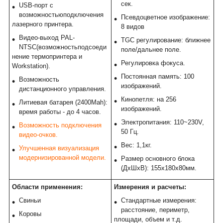
сек.
USB-порт с
возможностьюподключения
Псевдоцветное изображение:
лазерного принтера.
8 видов
Видео-выход PAL-
TGC регулирование: ближнее
NTSC(возможностьподсоеди
поле/дальнее поле.
нение термопринтера и
Регулировка фокуса.
Workstation).
Постоянная память: 100
Возможность
изображений.
дистанционного управления.
Кинопетля: на 256
Литиевая батарея (2400Mah):
изображений.
время работы - до 4 часов.
Электропитания: 110~230V,
Возможность подключения
50 Гц.
видео-очков.
Вес: 1,1кг.
Улучшенная визуализация
модернизированной модели.
Размер основного блока
(ДxШxВ): 155x180x80мм.
Области применения:
Измерения и расчеты:
Свиньи
Стандартные измерения:
расстояние, периметр,
Коровы
площади, объем и т.д.