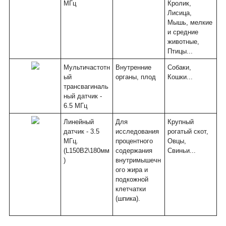
МГц
Кролик,
Лисица,
Мышь, мелкие
и средние
животные,
Птицы...
Мультичастотн
Внутренние
Собаки,
ый
органы, плод
Кошки...
трансвагиналь
ный датчик -
6.5 МГц
Линейный
Для
Крупный
датчик - 3.5
исследования
рогатый скот,
МГц.
процентного
Овцы,
(L150B2\180мм
содержания
Свиньи...
)
внутримышечн
ого жира и
подкожной
клетчатки
(шпика).