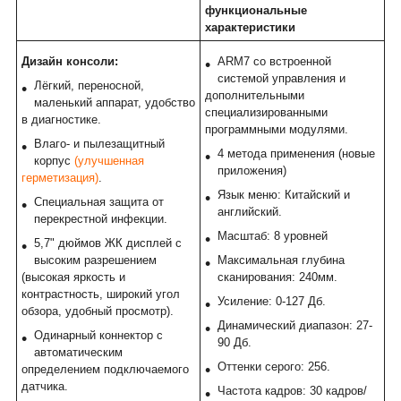
функциональные
характеристики
Дизайн консоли:
ARM7 со встроенной
системой управления и
Лёгкий, переносной,
дополнительными
маленький аппарат, удобство
специализированными
в диагностике.
программными модулями.
Влаго- и пылезащитный
4 метода применения (новые
корпус
(улучшенная
приложения)
герметизация)
.
Язык меню: Китайский и
Специальная защита от
английский.
перекрестной инфекции.
Масштаб: 8 уровней
5,7" дюймов ЖК дисплей с
высоким разрешением
Максимальная глубина
(высокая яркость и
сканирования: 240мм.
контрастность, широкий угол
Усиление: 0-127 Дб.
обзора, удобный просмотр).
Динамический диапазон: 27-
Одинарный коннектор с
90 Дб.
автоматическим
Оттенки серого: 256.
определением подключаемого
датчика.
Частота кадров: 30 кадров/