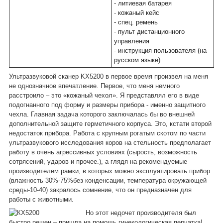
- литиевая батарея
- кожаный кейс
- спец. ремень
- пульт дистанционного
управления
- инструкция пользователя (на
русском языке)
Ультразвуковой сканер KX5200 в первое время произвел на меня
не однозначное впечатление. Первое, что меня немного
расстроило – это «кожаный чехол». Я представлял его в виде
подогнанного под форму и размеры прибора - именно защитного
чехла. Главная задача которого заключалась бы во внешней
дополнительной защите герметичного корпуса. Это, кстати второй
недостаток прибора. Работа с крупным рогатым скотом по части
ультразвукового исследования коров на стельность предполагает
работу в очень агрессивных условиях (сырость, возможность
сотрясений, ударов и прочее.), а глядя на рекомендуемые
производителем рамки, в которых можно эксплуатировать прибор
(влажность 30%-75%без конденсации, температура окружающей
среды-10-40) закралось сомнение, что он предназначен для
работы с животными.
Но этот недочет производителя был
быстро решен – пришла на помощь гинекологическая перчатка!