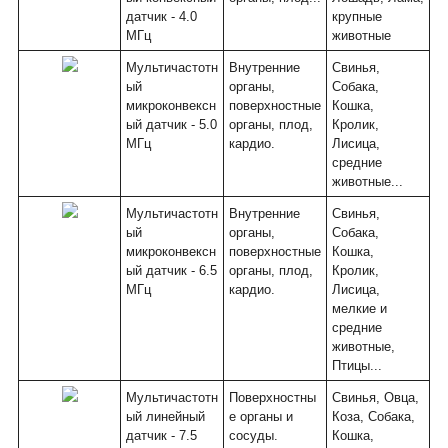
датчик - 4.0
крупные
МГц
животные
Мультичастотн
Внутренние
Свинья,
ый
органы,
Собака,
микроконвексн
поверхностные
Кошка,
ый датчик - 5.0
органы, плод,
Кролик,
МГц
кардио.
Лисица,
средние
животные...
Мультичастотн
Внутренние
Свинья,
ый
органы,
Собака,
микроконвексн
поверхностные
Кошка,
ый датчик - 6.5
органы, плод,
Кролик,
МГц
кардио.
Лисица,
мелкие и
средние
животные,
Птицы...
Мультичастотн
Поверхностны
Свинья, Овца,
ый линейный
е органы и
Коза, Собака,
датчик - 7.5
сосуды.
Кошка,