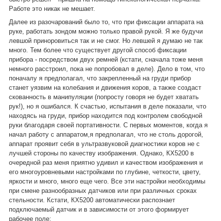
Работе это никак не мешает.
Далее из разочарований было то, что при фиксации аппарата на
руке, работать зондом можно только правой рукой. Я же будучи
левшой приноровиться так и не смог. Но левшей я думаю не так
много. Тем более что существует другой способ фиксации
прибора - посредством двух ремней (кстати, сначала тоже меня
немного расстроил, пока не попробовал в деле). Дело в том, что
поначалу я предполагал, что закрепленный на груди прибор
станет уязвим на колебания и движения коров, а также создаст
скованность в манипуляции (попросту говоря не будет хватать
рук!), но я ошибался. К счастью, испытания в деле показали, что
находясь на груди, прибор находится под контролем свободной
руки благодаря своей портативности. С первых моментов, когда я
начал работу с аппаратом,я предполагал, что не столь дорогой,
аппарат проявит себя в ультразвуковой диагностики коров не с
лучшей стороны по качеству изображения. Однако, КХ5200 в
очередной раз меня приятно удивил и качеством изображения и
его многоуровневыми настройками по глубине, четкости, цвету,
яркости и много, много еще чего. Все эти настройки необходимы
при смене разнообразных датчиков или при различных сроках
стельности. Кстати, КХ5200 автоматически распознает
подключаемый датчик и в зависимости от этого формирует
рабочее поле: