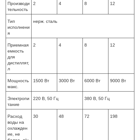
Производи
2
4
8
12
тельность
Тип
нерж. сталь
исполнени
я
Приемная
2
4
8
12
емкость
для
дистиллят,
л
Мощность
1500 Вт
3000 Вт
6000 Вт
9000 Вт
макс.
Электропи
220 В, 50 Гц
380 В, 50 Гц
тание
Расход
30
48
72
198
воды на
охлажден
ие, не
более, л/ч