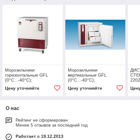
Морозильники
Морозильники
ДИС
горизонтальные GFL
вертикальные GFL
СТЕ
(0°С...-40°С);
(0°С...-40°С);
2202
(-50°С...-85°С) объем 30-
(-50°С...-85°С), объем 96-
Цену уточняйте
Цену уточняйте
Цен
500л
500л
О нас
Рейтинг не сформирован
Менее 5 отзывов за последний год
Работает с 19.12.2013