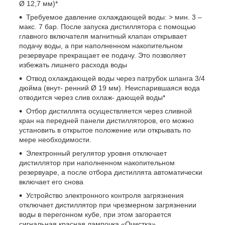
Ø 12,7 мм)*
Требуемое давление охлаждающей воды: > мин. 3 –
макс. 7 бар. После запуска дистиллятора с помощью
главного включателя магнитный клапан открывает
подачу воды, а при наполненном накопительном
резервуаре прекращает ее подачу. Это позволяет
избежать лишнего расхода воды
Отвод охлаждающей воды через патрубок шланга 3/4
дюйма (внут- ренний Ø 19 мм). Неиспарившаяся вода
отводится через слив охлаж- дающей воды*
Отбор дистиллята осуществляется через сливной
кран на передней панели дистилляторов, его можно
установить в открытое положение или открывать по
мере необходимости.
Электронный регулятор уровня отключает
дистиллятор при наполненном накопительном
резервуаре, а после отбора дистиллята автоматически
включает его снова
Устройство электронного контроля загрязнения
отключает дистиллятор при чрезмерном загрязнении
воды в перегонном кубе, при этом загорается
сигнальная красная лампочка «Очистка»