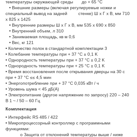
температуры окружающей среды до + 65 °С
• Внешние размеры (включая регулируемые ножки и
специальный вывод на задней стенке) Ш x Г x В, мм 710
x 825 x 1425
• Внутренние размеры Ш x Г x В, мм 535 x 690 x 850
• Внутренний объем, л 310
• Занимаемая площадь, кв м 0,6
• Вес, кг 121
• Количество полок в стандартной комплектации 3
• Колебание температуры при + 37 °С ± 0,1 K
• Однородность температуры при + 37 °С ± 0,2 K
• Однородность температуры при + 25 °С ± 0,1 K
• Время восстановления после открывания дверцы на 30 с
при + 37 °С ≤≤ 4,5 мин
• Энергопотребление при + 37 °С 0,035 кВт / ч
• Уровень шума < 45 дБ(A)
• Электропитание (другое напряжение по запросу) 220 – 240
В 1 ~ / 50 – 60 Гц
Комплектация
• Интерфейс RS 485 / 422
• Микропроцессорный контроллер с программными
функциями:
o Защита от отклонений температуры выше / ниже