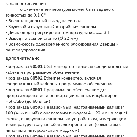
заданного значения
o Значение температуры может быть задано с
точностью до 0,1 С°
• Беспотенциальный выход на сигнал
• Звуковой и визуальный аварийные сигналы
• Дисплей для регулировки температуры класса 3.1
• Вывод на задней стенке (Ø 22 мм)
• Возможность одновременного блокирования дверцы и
панели управления
Дополнительно
• код заказа
60501
USB конвертер, включая соединительный
кабель и программное обеспечение
• код заказа
60502
Ethernet конвертер, включая
соединительный кабель и программное обеспечение
• код заказа
60901
Программное обеспечение для
программирования и регистрации данных инкубаторов
HettCube (до 60 дней)
• код заказа
60503
Независимый, настраиваемый датчик PT
100 (4-жильный) с аналоговым выходом 4 – 20 мA на задней
стенке, с наружным сигнальным устройством, измеряющим
температуру в случае сбоя электропитания (совместим с
линейным интерфейсным модулем)
• код заказа
60504
Независимый, настраиваемый датчик PT