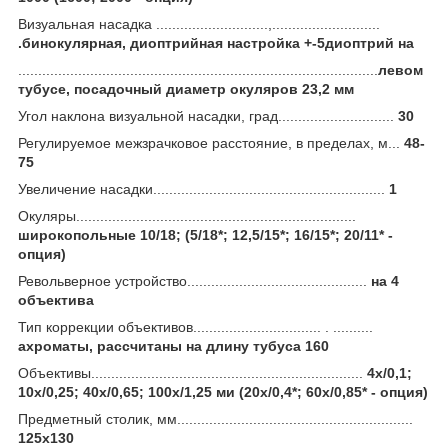
Визуальная насадка ............................,...........................
.бинокулярная, диоптрийная настройка +-5диоптрий на
..........................................................................................
левом
тубусе,
посадочный диаметр окуляров 23,2 мм
Угол наклона визуальной насадки, град.............................
30
Регулируемое межзрачковое расстояние, в пределах, м...
48-
75
Увеличение насадки..........................................................
1
Окуляры......................................................................
широкопольные 10/18; (5/18*; 12,5/15*; 16/15*; 20/11* -
опция)
Револьверное устройство.............................................
на 4
объектива
Тип коррекции объективов................................ . ..........
ахроматы, рассчитаны на длину тубуса 160
Объективы....................................................................
4x/0,1;
10x/0,25; 40x/0,65; 100x/1,25 ми (20x/0,4*; 60x/0,85* - опция)
Предметный столик, мм...........................................................
125х130