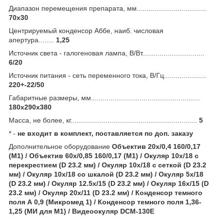
Диапазон перемещения препарата, мм....................................
70x30
Центрируемый конденсор Аббе, наиб. числовая
апертура........
1,25
Источник света - галогеновая лампа, В/Вт................................
6/20
Источник питания - сеть переменного тока, В/Гц......................
220+-22/50
Габаритные размеры, мм........................................................
180x290x380
Масса, не более, кг.................................................................
5
* -
не входит в комплект, поставляется по доп. заказу
Дополнительное оборудование
Объектив 20х/0,4 160/0,17
(М1) / Объектив 60х/0,85 160/0,17 (М1) / Окуляр 10x/18 с
перекрестием (D 23.2 мм) / Окуляр 10x/18 с сеткой (D 23.2
мм) / Окуляр 10x/18 со шкалой (D 23.2 мм) / Окуляр 5х/18
(D 23.2 мм) / Окуляр 12.5х/15 (D 23.2 мм) / Окуляр 16х/15 (D
23.2 мм) / Окуляр 20х/11 (D 23.2 мм) / Конденсор темного
поля А 0,9 (Микромед 1) / Конденсор темного поля 1,36-
1,25 (МИ для М1) / Видеоокуляр DCM-130E