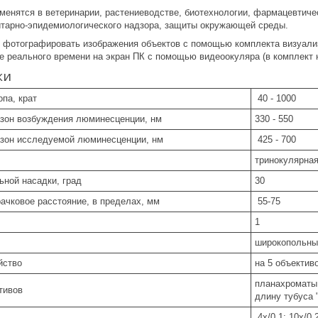
именятся в ветеринарии, растениеводстве, биотехнологии, фармацевтич
итарно-эпидемиологического надзора, защиты окружающей среды.
 фотографировать изображения объектов с помощью комплекта визуализа
е реального времени на экран ПК с помощью видеоокуляра (в комплект н
ки
па, крат
40 - 1000
зон возбуждения люминесценции, нм
330 - 550
зон исследуемой люминесценции, нм
425 - 700
а
тринокулярна
ьной насадки, град
30
ачковое расстояние, в пределах, мм
55-75
и
1
широкопольны
йство
на 5 объектив
планахроматы,
ктивов
длину тубуса 
4x/0,1; 10x/0,