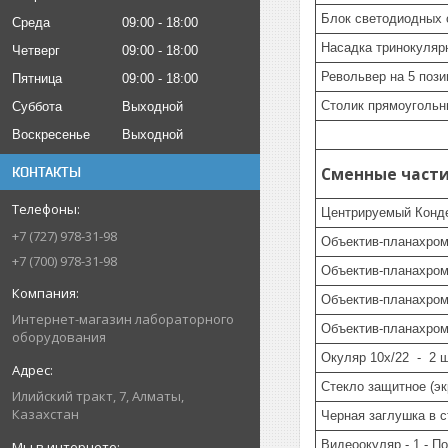
Блок светодиодных 
Среда
09:00
18:00
Насадка тринокулярна
Четверг
09:00
18:00
Револьвер на 5 пози
Пятница
09:00
18:00
Столик прямоугольны
Суббота
Выходной
Воскресенье
Выходной
Сменные части
КОНТАКТЫ
Центрируемый Конден
+7 (727) 978-31-98
Объектив-планахром
+7 (700) 978-31-98
Объектив-планахром
Объектив-планахром
Интернет-магазин лабораторного
Объектив-планахром
оборудования
Окуляр 10х/22 - 2 ш
Стекло защитное (эк
Илийский тракт, 7, Алматы,
Казахстан
Черная заглушка в с
Видеоокуляр - 1 - П