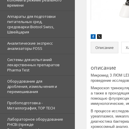
колоний в режиме реального
времени
Аппараты для подготовки
питательных сред,
средоварки Biotool Swiss,
Швейцария
Аналитические экспресс
Описание
Х
анализаторы FOSS
Системы для испытаний
лекарственных препаратов
описание
Pharma Test
Микромед 3 ЛЮМ LED 
проведение исследов
Оборудование для
дробления, измельчения и
Микроскоп тринокул
перемешивания
а также в проходяще
помощью флуоресцен
Пробоподготовка -
иммунологические, и
Металлография, TOP TECH
В процессе исследова
уреаплазмоз, микапла
Лабораторное оборудование
диагностика бактериа
PHCBi (прежде
хромосомный анализ.