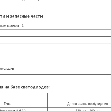
и и запасные части
нным маслом - 1
плуатации
 на базе светодиодов:
Типы
Длина волны возбуждения
фиолетовый (UV)
330 нм – 400 нм