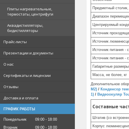
Предметный столик,
Плиты нагревательные,
термостаты, центрифуги
Диапазон перемеще
Центрируемый конде
Аквадистилляторы,
бидистилляторы
Источник проходяще
Прайс-листы
Источник люминесце
Источник питания - 
Презентации и документы
Источник питания - 
О нас
Габаритные размеры
Масса, не более, кг
Сертификаты и лицензии
Дополнительное обо
Отзывы
М2)
/
Конденсор темн
1)
/
Видеоокуляр To
Доставка и оплата
Составные час
ГРАФИК РАБОТЫ
Штатив (со встроен
Понедельник
09:00
18:00
Корпус люминесцент
Вторник
09:00
18:00