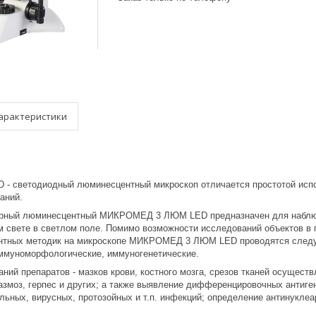
арактеристики
- светодиодный люминесцентный микроскоп отличается простотой испо
аний.
ярный люминесцентный МИКРОМЕД 3 ЛЮМ LED предназначен для наблюд
м свете в светлом поле. Помимо возможности исследований объектов в 
тных методик на микроскопе МИКРОМЕД 3 ЛЮМ LED проводятся следу
ммуноморфологические, иммуногенетические.
ний препаратов - мазков крови, костного мозга, срезов тканей осущест
змоз, герпес и других; а также выявление дифференцировочных антиген
льных, вирусных, протозойных и т.п. инфекций; определение антинуклеа