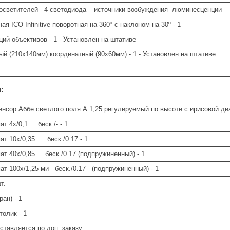
осветителей - 4 светодиода – источники возбуждения люминесценции
я ICO Infinitive поворотная на 360º с наклоном на 30º - 1
ций объективов - 1 - Установлен на штативе
й (210х140мм) координатный (90х60мм) - 1 - Установлен на штативе
:
сор Аббе светлого поля А 1,25 регулируемый по высоте с ирисовой диа
ат 4х/0,1 беск./- - 1
ат 10х/0,35 беск./0.17 - 1
ат 40х/0,85 беск./0.17 (подпружиненный) - 1
ат 100х/1,25 ми беск./0.17 (подпружиненный) - 1
т.
ран) - 1
толик - 1
оставляется по доп. заказу