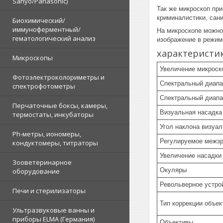
Sanyo/Panasonic)
Так же микроскоп пр
криминалистики, сан
Биохимический/
иммуноферментный/
На микроскопе можно
гематологический анализ
изображение в режим
характеристи
Микроскопы
Увеличение микроско
Фотоэлектроколориметры и
Спектральный диапа
спектрофотометры
Спектральный диапа
Перчаточные боксы, камеры,
Визуальная насадк
термостаты, инкубаторы
Угол наклона визуал
Ph-метры, иономеры,
Регулируемое межзр
кондуктомеры, титраторы
Увеличение насадк
Зооветеринарное
Окуляры
оборудование
Револьверное устро
Печи и стерилизаторы
Тип коррекции объе
Ультразвуковые ванны и
приборы ELMA (Германия)
Объективы