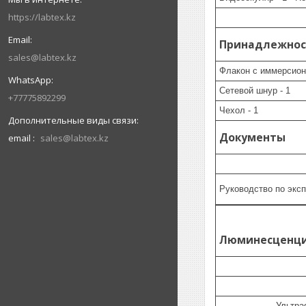
https://labtex.kz
Принадлежност
sales@labtex.kz
Флакон с иммерсио
Сетевой шнур - 1
+77775892299
Чехол - 1
Документы
email
sales@labtex.kz
Руководство по экс
Люминесценция
Ультра