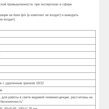
еской промышленности, при экспертизах в сфере
ции на базе ф/к (в комплект не входит) и выводить
е входит).
я
е с удаленным зрачком 10/22
ов
 для работы в свете видимой люминесценции, рассчитаны на
"бесконечность"
25; 40x/0,65; 100x/1,25 ми