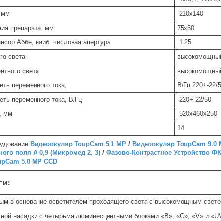
 мм
210х140
ния препарата, мм
75х50
нсор Аббе, наиб. числовая апертура
1.25
го света
высокомощный
нтного света
высокомощный 
сеть переменного тока,
В/Гц 220+-22/
сеть переменного тока, В/Гц
220+-22/50
, мм
520х460х250
14
рудование
Видеоокуляр ToupCam 5.1 MP
/
Видеоокуляр ToupCam 9.0 
ого поля А 0,9 (Микромед 2, 3)
/
Фазово-Контрастное Устройство Ф
upCam 5.0 MP CCD
ти:
ным в основание осветителем проходящего света с высокомощным светод
ной насадки с четырьмя люминесцентными блоками «В»; «G»; «V» и «