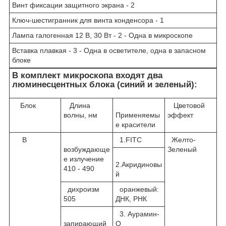
Винт фиксации защитного экрана - 2
Ключ-шестигранник для винта конденсора - 1
Лампа галогенная 12 В, 30 Вт - 2 - Одна в микроскопе
Вставка плавкая - 3 - Одна в осветителе, одна в запасном
блоке
В комплект микроскопа входят два
люминесцентных блока (синий и зеленый):
Блок
Длина
Цветовой
волны, нм
Применяемы
эффект
е красители
B
1.FITC
Желто-
возбуждающе
Зеленый
е излучение
2.Акридиновы
410 - 490
й
дихроизм
оранжевый:
505
ДНК, РНК
3. Аурамин-
запирающий
О