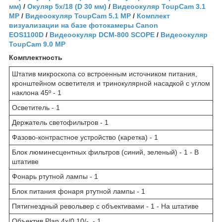
мм)
/
Окуляр 5х/18 (D 30 мм)
/
Видеоокуляр ToupCam 3.1
MP
/
Видеоокуляр ToupCam 5.1 MP
/
Комплект
визуализации на базе фотокамеры Canon
EOS1100D
/
Видеоокуляр DCM-800 SCOPE
/
Видеоокуляр
ToupCam 9.0 MP
Комплектность
Штатив микроскопа со встроенным источником питания,
кронштейном осветителя и тринокулярной насадкой с углом
наклона 45º - 1
Осветитель - 1
Держатель светофильтров - 1
Фазово-контрастное устройство (каретка) - 1
Блок люминесцентных фильтров (синий, зеленый) - 1 - В
штативе
Фонарь ртутной лампы - 1
Блок питания фонаря ртутной лампы - 1
Пятигнездный револьвер с объективами - 1 - На штативе
Объектив Plan 4х/0,10/- - 1