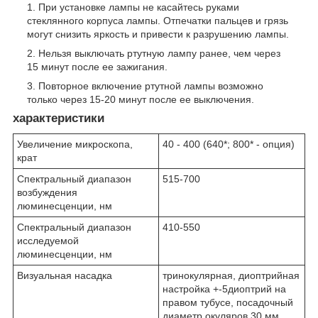
При установке лампы не касайтесь руками
стеклянного корпуса лампы. Отпечатки пальцев и грязь
могут снизить яркость и привести к разрушению лампы.
Нельзя выключать ртутную лампу ранее, чем через
15 минут после ее зажигания.
Повторное включение ртутной лампы возможно
только через 15-20 минут после ее выключения.
характеристики
Увеличение микроскопа,
40 - 400 (640*; 800* - опция)
крат
Спектральный диапазон
515-700
возбуждения
люминесценции, нм
Спектральный диапазон
410-550
исследуемой
люминесценции, нм
Визуальная насадка
тринокулярная, диоптрийная
настройка +-5диоптрий на
правом тубусе, посадочный
диаметр окуляров 30 мм