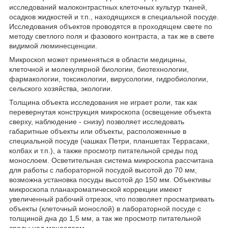
исследований малоконтрастных клеточных культур тканей,
осадков жидкостей и т.п., находящихся в специальной посуде.
Исследования объектов проводятся в проходящем свете по
методу светлого поля и фазового контраста, а так же в свете
видимой люминесценции.
Микроскоп может применяться в области медицины,
клеточной и молекулярной биологии, биотехнологии,
фармакологии, токсикологии, вирусологии, гидробиологии,
сельского хозяйства, экологии.
Толщина объекта исследования не играет роли, так как
перевернутая конструкция микроскопа (освещение объекта
сверху, наблюдение - снизу) позволяет исследовать
габаритные объекты или объекты, расположенные в
специальной посуде (чашках Петри, планшетах Террасаки,
колбах и т.п.), а также просмотр питательной среды под
монослоем. Осветительная система микроскопа рассчитана
для работы с лабораторной посудой высотой до 70 мм,
возможна установка посуды высотой до 150 мм. Объективы
микроскопа планахроматической коррекции имеют
увеличенный рабочий отрезок, что позволяет просматривать
объекты (клеточный монослой) в лабораторной посуде с
толщиной дна до 1,5 мм, а так же просмотр питательной