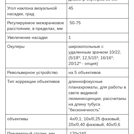
Угол наклона визуальной
45
насадки, град
Регулируемое межзрачковое
50-75
расстояние, в пределах, мм
Увеличение насадки
1
Окуляры
широкопольные с
удаленным зрачком 10/22;
(5/18*; 12,5/15*; 16/16*;
20/12* - опция)
Револьверное устройство
на 5 объективов
Тип коррекции объективов
длиннофокусные
планахроматы, для работы в
свете видимой
люминесценции, рассчитаны
на длину тубуса
"бесконечность"
объективы
4x/0,1; 10x/0,25 фазовый;
20x/0,40 фазовый; 40x/0,6
Предметный столик, мм
170x240