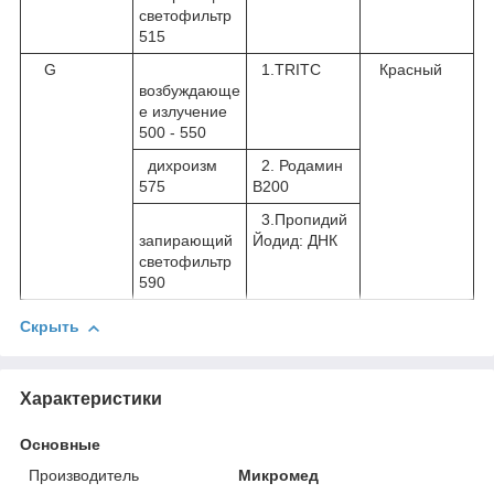
светофильтр
515
G
1.TRITC
Красный
возбуждающе
е излучение
500 - 550
дихроизм
2. Родамин
575
В200
3.Пропидий
запирающий
Йодид: ДНК
светофильтр
590
Скрыть
Характеристики
Основные
Производитель
Микромед