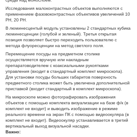
среды над монослоем.
Исследования малоконтрастных объектов выполняются с
применением фазовоконтрастных объективов увеличений 10
РН, 20 РН.
В люминесцентый модуль установлены 2 стандартных кубика
люминесценции (голубой и зеленый). Третья открытая
позиция позволяет быстро переходить пользователю с
метода флуоресценции на метод светлого поля.
Перемещение посуды на предметном столике
осуществляется вручную или накладным
препаратоводителем с коаксиальными рукоятками
управления (входит в стандартный комплект микроскопа).
Для установки посуды больших габаритов поверхность
предметного столика может быть увеличена дополнительной
приставкой (входит стандартный в комплект микроскопа).
На микроскопе можно фотографировать изображения
объектов с помощью комплекта визуализации на базе ф/к (в
комплект не входит) и выводить изображение в режиме
реального времени на экран ПК с помощью видеоокуляра (в
комплект не входит). Видеоокуляр устанавливается в третий
вертикальный выход визуальной насадки.
Важно: