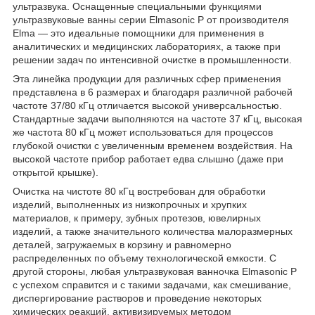
ультразвука. Оснащенные специальными функциями
ультразвуковые ванны серии Elmasonic P от производителя
Elma — это идеальные помощники для применения в
аналитических и медицинских лабораториях, а также при
решении задач по интенсивной очистке в промышленности.
Эта линейка продукции для различных сфер применения
представлена в 6 размерах и благодаря различной рабочей
частоте 37/80 кГц отличается высокой универсальностью.
Стандартные задачи выполняются на частоте 37 кГц, высокая
же частота 80 кГц может использоваться для процессов
глубокой очистки с увеличенным временем воздействия. На
высокой частоте прибор работает едва слышно (даже при
открытой крышке).
Очистка на чистоте 80 кГц востребован для обработки
изделий, выполненных из низкопрочных и хрупких
материалов, к примеру, зубных протезов, ювелирных
изделий, а также значительного количества малоразмерных
деталей, загружаемых в корзину и равномерно
распределенных по объему технологической емкости. С
другой стороны, любая ультразвуковая ванночка Elmasonic P
с успехом справится и с такими задачами, как смешивание,
диспергирование растворов и проведение некоторых
химических реакций, активизируемых методом