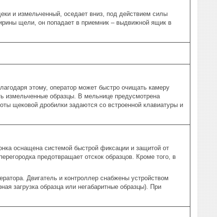
еки и измельченный, оседает вниз, под действием силы
ирины щели, он попадает в приемник – выдвижной ящик в
Благодаря этому, оператор может быстро очищать камеру
ть измельченные образцы. В мельнице предусмотрена
оты щековой дробилки задаются со встроенной клавиатуры и
онка оснащена системой быстрой фиксации и защитой от
перегородка предотвращает отскок образцов. Кроме того, в
ператора. Двигатель и контроллер снабжены устройством
ная загрузка образца или негабаритные образцы). При