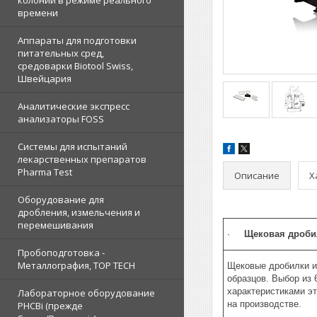
колоний в режиме реального
времени
Аппараты для подготовки
питательных сред,
средоварки Biotool Swiss,
Швейцария
Аналитические экспресс
анализаторы FOSS
Системы для испытаний
лекарственных препаратов
Pharma Test
Описание
Х
Оборудование для
дробления, измельчения и
перемешивания
·
Щековая дроб
Пробоподготовка -
Металлография, TOP TECH
Щековые дробилки и
образцов. Выбор из
характеристиками э
Лабораторное оборудование
на производстве.
PHCBi (прежде