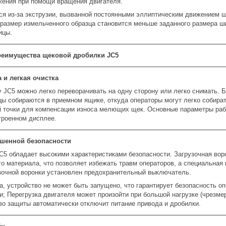
жения при помощи вращения двигателя.
ся из-за экструзии, вызванной постоянными эллиптическим движением щ
 размер измельченного образца становится меньше заданного размера ш
ицы.
реимущества щековой дробилки JC5
 и легкая очистка
 JC5 можно легко переворачивать на одну сторону или легко снимать. 
цы собираются в приемном ящике, откуда операторы могут легко собира
й точки для компенсации износа мелющих щек. Основные параметры раб
троенном дисплее.
шенной безопасности
C5 обладает высокими характеристиками безопасности. Загрузочная вор
о материала, что позволяет избежать травм операторов, а специальная 
узочной воронки установлен предохранительный выключатель.
а, устройство не может быть запущено, что гарантирует безопасность о
и; Перегрузка двигателя может произойти при большой нагрузке (чрезмер
во защиты автоматически отключит питание привода и дробилки.