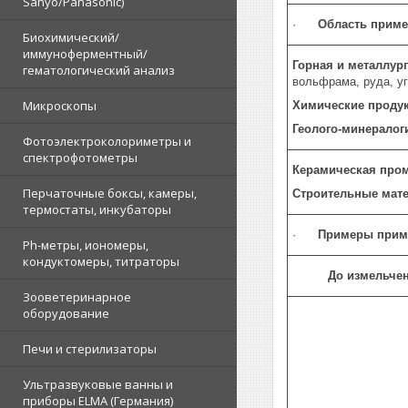
Sanyo/Panasonic)
·
Область прим
Биохимический/
иммуноферментный/
Горная и металлур
гематологический анализ
вольфрама, руда, уг
Микроскопы
Химические проду
Геолого-минералог
Фотоэлектроколориметры и
спектрофотометры
Керамическая про
Перчаточные боксы, камеры,
Строительные мат
термостаты, инкубаторы
·
Примеры прим
Ph-метры, иономеры,
кондуктомеры, титраторы
До измельче
Зооветеринарное
оборудование
Печи и стерилизаторы
Ультразвуковые ванны и
приборы ELMA (Германия)