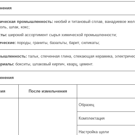
енения
гическая промышленность:
ниобий и титановый сплав, ванадиевое жел
оль, шлак, кокс;
кты:
широкий ассортимент сырья химической промышленности;
ические:
породы, граниты, базальты, барит, силикаты;
мышленность:
тальк, спеченная глина, спекающая керамика, электричес
ериалы:
бокситы, шлаковый кирпич, кварц, цемент.
енения
ния
После измельчения
Образец
Комплектация
Настройка щели