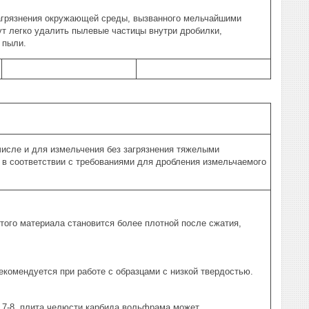
агрязнения окружающей среды, вызванного мельчайшими
т легко удалить пылевые частицы внутри дробилки,
 пыли.
исле и для измельчения без загрязнения тяжелыми
в соответствии с требованиями для дробления измельчаемого
того материала становится более плотной после сжатия,
комендуется при работе с образцами с низкой твердостью.
 7-8, плита челюсти карбида вольфрама может