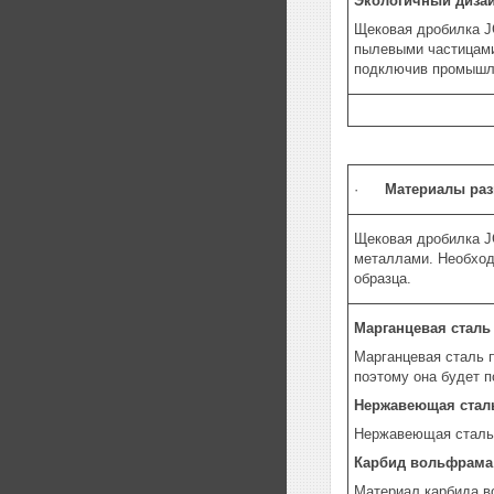
Экологичный диза
Щековая дробилка J
пылевыми частицами
подключив промышле
·
Материалы раз
Щековая дробилка J
металлами. Необход
образца.
Марганцевая сталь
Марганцевая сталь п
поэтому она будет п
Нержавеющая стал
Нержавеющая сталь 
Карбид вольфрама
Материал карбида в