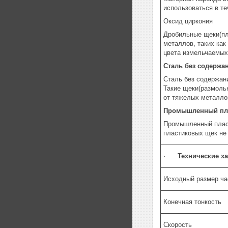
использоваться в те
Оксид циркония
Дробильные щеки(пл
металлов, таких как
цвета измельчаемых
Сталь без содержа
Сталь без содержан
Такие щеки(размоль
от тяжелых металло
Промышленный пла
Промышленный пласт
пластиковых щек не
·
Технические х
Исходный размер ча
Конечная тонкость
Скорость