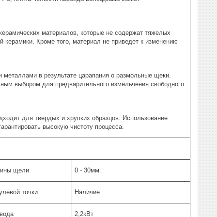
 керамических материалов, которые не содержат тяжелых
ой керамики. Кроме того, материал не приведет к изменению
и металлами в результате царапания о размольные щеки.
ьным выбором для предварительного измельчения свободного
дходит для твердых и хрупких образцов. Использование
гарантировать высокую чистоту процесса.
рины щели
0 - 30мм.
улевой точки
Наличие
вода
2,2кВт