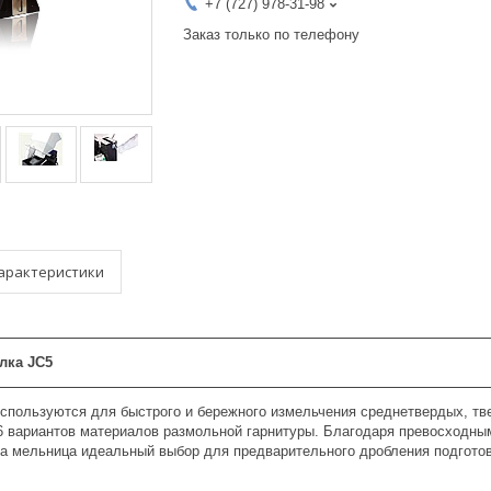
+7 (727) 978-31-98
Заказ только по телефону
арактеристики
илка
JC
5
спользуются для быстрого и бережного измельчения среднетвердых, тв
 6 вариантов материалов размольной гарнитуры. Благодаря превосходны
та мельница идеальный выбор для предварительного дробления подготов