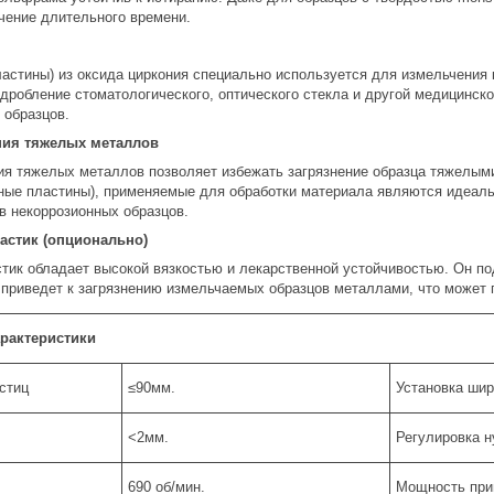
чение длительного времени.
астины) из оксида циркония специально используется для измельчения
 дробление стоматологического, оптического стекла и другой медицинск
 образцов.
ния тяжелых металлов
ия тяжелых металлов позволяет избежать загрязнение образца тяжелым
ные пластины), применяемые для обработки материала являются идеал
в некоррозионных образцов.
стик (опционально)
ик обладает высокой вязкостью и лекарственной устойчивостью. Он по
 приведет к загрязнению измельчаемых образцов металлами, что может 
арактеристики
стиц
≤90мм.
Установка ши
<2мм.
Регулировка н
690 об/мин.
Мощность при