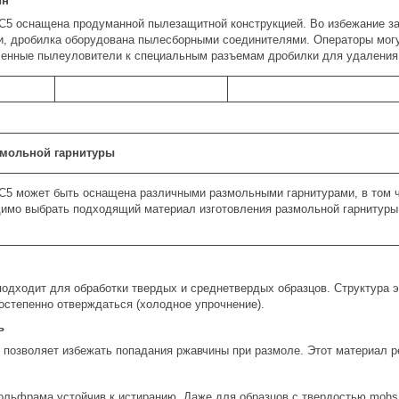
йн
C5 оснащена продуманной пылезащитной конструкцией. Во избежание з
, дробилка оборудована пылесборными соединителями. Операторы могу
нные пылеуловители к специальным разъемам дробилки для удаления
мольной гарнитуры
C5 может быть оснащена различными размольными гарнитурами, в том ч
имо выбрать подходящий материал изготовления размольной гарнитуры 
одходит для обработки твердых и среднетвердых образцов. Структура э
остепенно отверждаться (холодное упрочнение).
ь
позволяет избежать попадания ржавчины при размоле. Этот материал ре
ольфрама устойчив к истиранию. Даже для образцов с твердостью mohs