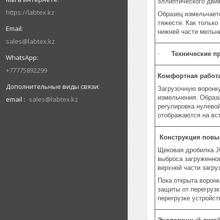
эллиптического дви
https://labtex.kz
Образец измельчает
тяжести. Как только
нижней части мельн
sales@labtex.kz
·
Технические п
+77775892299
Комфортная работа
Загрузочную воронку
измельчения. Образ
email
sales@labtex.kz
регулировка нулево
отображаются на вс
Конструкция повы
Щековая дробилка J
выброса загруженног
верхней части загр
Пока открыта воронк
защиты от перегрузк
перегрузке устройст