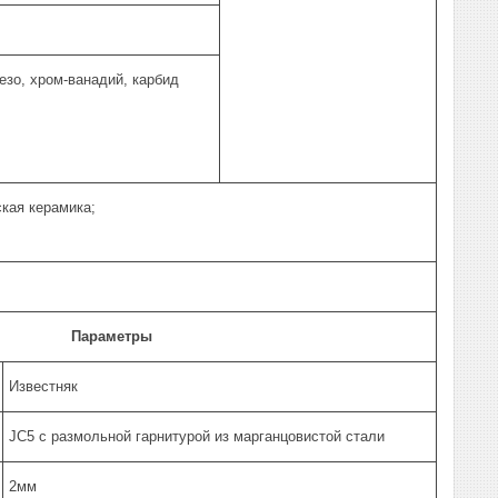
езо, хром-ванадий, карбид
кая керамика;
Параметры
Известняк
JC5 с размольной гарнитурой из марганцовистой стали
2мм