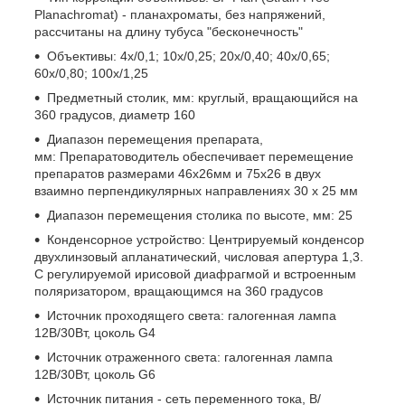
Planachromat) - планахроматы, без напряжений,
рассчитаны на длину тубуса "бесконечность"
Объективы: 4х/0,1; 10х/0,25; 20х/0,40; 40х/0,65;
60х/0,80; 100х/1,25
Предметный столик, мм: круглый, вращающийся на
360 градусов, диаметр 160
Диапазон перемещения препарата,
мм: Препаратоводитель обеспечивает перемещение
препаратов размерами 46х26мм и 75х26 в двух
взаимно перпендикулярных направлениях 30 х 25 мм
Диапазон перемещения столика по высоте, мм: 25
Конденсорное устройство: Центрируемый конденсор
двухлинзовый апланатический, числовая апертура 1,3.
С регулируемой ирисовой диафрагмой и встроенным
поляризатором, вращающимся на 360 градусов
Источник проходящего света: галогенная лампа
12В/30Вт, цоколь G4
Источник отраженного света: галогенная лампа
12В/30Вт, цоколь G6
Источник питания - сеть переменного тока, В/