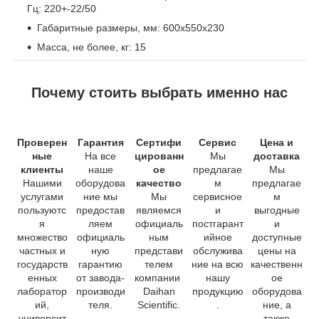
Гц: 220+-22/50
Габаритные размеры, мм: 600х550х230
Масса, не более, кг: 15
Почему стоить выбрать именно нас
Проверен
Гарантия
Сертифи
Сервис
Цена и
ные
На все
цированн
Мы
доставка
клиенты
наше
ое
предлагае
Мы
Нашими
оборудова
качество
м
предлагае
услугами
ние мы
Мы
сервисное
м
пользуютс
предостав
являемся
и
выгодные
я
ляем
официаль
постгарант
и
множество
официаль
ным
ийное
доступные
частных и
ную
представи
обслужива
цены на
государств
гарантию
телем
ние на всю
качественн
енных
от завода-
компании
нашу
ое
лаборатор
производи
Daihan
продукцию
оборудова
ий,
теля.
Scientific.
.
ние, а
университ
также