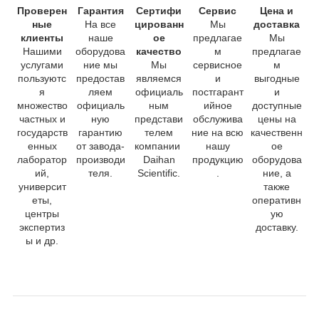
Проверен
Гарантия
Сертифи
Сервис
Цена и
ные
На все
цированн
Мы
доставка
клиенты
наше
ое
предлагае
Мы
Нашими
оборудова
качество
м
предлагае
услугами
ние мы
Мы
сервисное
м
пользуютс
предостав
являемся
и
выгодные
я
ляем
официаль
постгарант
и
множество
официаль
ным
ийное
доступные
частных и
ную
представи
обслужива
цены на
государств
гарантию
телем
ние на всю
качественн
енных
от завода-
компании
нашу
ое
лаборатор
производи
Daihan
продукцию
оборудова
ий,
теля.
Scientific.
.
ние, а
университ
также
еты,
оперативн
центры
ую
экспертиз
доставку.
ы и др.