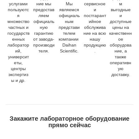
услугами
ние мы
Мы
сервисное
м
пользуютс
предостав
являемся
и
выгодные
я
ляем
официаль
постгарант
и
множество
официаль
ным
ийное
доступные
частных и
ную
представи
обслужива
цены на
государств
гарантию
телем
ние на всю
качественн
енных
от завода-
компании
нашу
ое
лаборатор
производи
Daihan
продукцию
оборудова
ий,
теля.
Scientific.
.
ние, а
университ
также
еты,
оперативн
центры
ую
экспертиз
доставку.
ы и др.
Закажите лабораторное оборудование
прямо сейчас