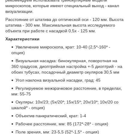
рекомендуем использовать тринокулярные модели
микроскопов, которые имеют специальный выход - канал
визуализации.
Расстояние от штатива до оптической оси - 120 мм. Высота
штатива - 300 мм. Максимальная высота исследуемого
объекта при работе с насадкой 0,5х - 125 мм.
Характеристики
Увеличение микроскопа, крат: 10-40 (2,5*-160* -
опция)
Визуальная насадка: бинокулярная, поворотная на
360 градусов, диоптрийная настройка +-5 диоптрий - на
обоих тубусах, посадочный диаметр окуляров 30,5 мм
Угол наклона визуальной насадки, град: 45
Регулируемое межзрачковое расстояние, в пределах,
мм: 55-75
Окуляры: 10х/23; (5х/20*; 15х/15*; 20х/10*; 10х/20 со
шкалой* - опция)
Объектив панкратический, крат: 1-4
Рабочее расстояние, мм: 85 (172*-28* - опция)
Поле зрения, мм: 23-5,5 (52*-1,5* - опция)