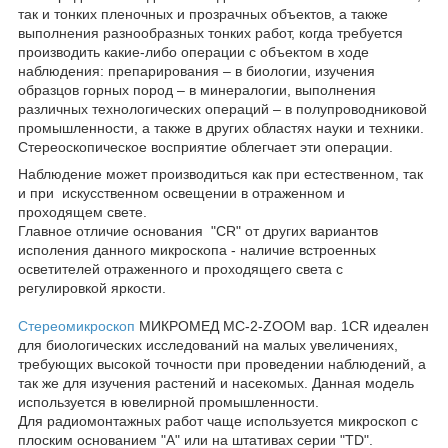
так и тонких пленочных и прозрачных объектов, а также
выполнения разнообразных тонких работ, когда требуется
производить какие-либо операции с объектом в ходе
наблюдения: препарирования – в биологии, изучения
образцов горных пород – в минералогии, выполнения
различных технологических операций – в полупроводниковой
промышленности, а также в других областях науки и техники.
Стереоскопическое восприятие облегчает эти операции.
Наблюдение может производиться как при естественном, так
и при искусственном освещении в отраженном и
проходящем свете.
Главное отличие основания "CR" от других вариантов
исполения данного микроскопа - наличие встроенных
осветителей отраженного и проходящего света с
регулировкой яркости.
Стереомикроскоп
МИКРОМЕД МС-2-ZOOM вар. 1СR идеален
для биологических исследований на малых увеличениях,
требующих высокой точности при проведении наблюдений, а
так же для изучения растений и насекомых. Данная модель
используется в ювелирной промышленности.
Для радиомонтажных работ чаще используется микроскоп с
плоским основанием "А" или на штативах серии "TD".