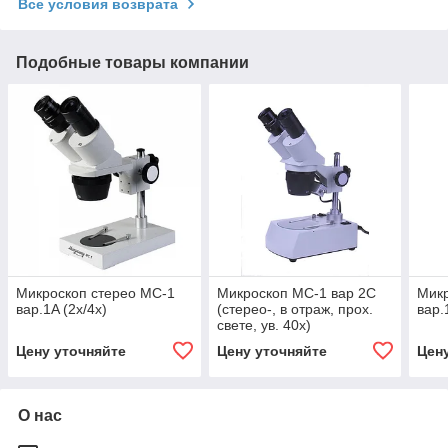
Все условия возврата
Подобные товары компании
Микроскоп стерео МС-1
Микроскоп МС-1 вар 2С
Микр
вар.1A (2х/4х)
(стерео-, в отраж, прох.
вар.
свете, ув. 40х)
Цену уточняйте
Цену уточняйте
Цен
О нас